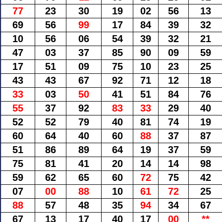
77
23
30
19
02
56
13
69
56
99
17
84
39
32
10
56
06
54
39
32
21
47
03
37
85
90
09
59
17
51
09
75
10
23
25
43
43
67
92
71
12
18
33
03
50
41
51
84
76
55
37
92
83
33
29
40
52
52
79
40
81
74
19
60
64
40
60
88
37
87
51
86
89
64
19
37
59
75
81
41
20
14
14
98
59
62
65
60
72
75
42
07
00
88
10
61
72
25
88
57
48
35
94
34
67
67
13
17
40
17
00
**