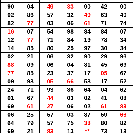
90
04
49
33
90
42
90
02
86
57
32
49
63
40
82
77
03
06
61
71
74
16
07
54
98
84
84
07
12
77
71
84
19
78
34
14
85
80
25
97
30
34
02
21
06
32
90
29
96
88
09
06
04
81
45
69
77
85
23
37
17
05
67
09
93
05
66
58
17
52
24
71
93
86
64
04
62
01
67
44
03
02
41
08
69
61
27
06
02
61
83
06
25
57
03
87
59
66
64
79
57
75
38
80
82
69
21
83
13
**
73
13