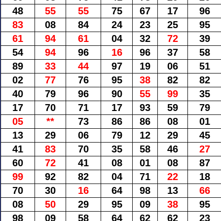
48
55
55
75
67
17
96
83
08
84
24
23
25
95
61
94
61
04
32
72
39
54
94
96
16
96
37
58
89
33
44
97
19
06
51
02
77
76
95
38
82
82
40
79
96
90
55
99
35
17
70
71
17
93
59
79
05
**
73
86
86
08
01
13
29
06
79
12
29
45
41
83
70
35
58
46
27
60
72
41
08
01
08
87
99
92
82
04
71
22
18
70
30
16
64
98
13
66
08
50
29
95
09
38
95
98
09
58
64
62
62
23