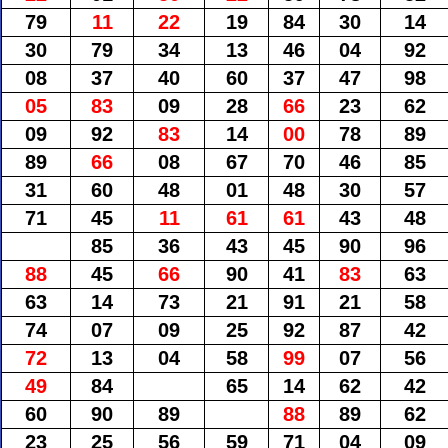
79
11
22
19
84
30
14
30
79
34
13
46
04
92
08
37
40
60
37
47
98
05
83
09
28
66
23
62
09
92
83
14
00
78
89
89
66
08
67
70
46
85
31
60
48
01
48
30
57
71
45
11
61
61
43
48
85
36
43
45
90
96
88
45
66
90
41
83
63
63
14
73
21
91
21
58
74
07
09
25
92
87
42
72
13
04
58
99
07
56
49
84
65
14
62
42
60
90
89
88
89
62
23
25
56
59
71
04
09